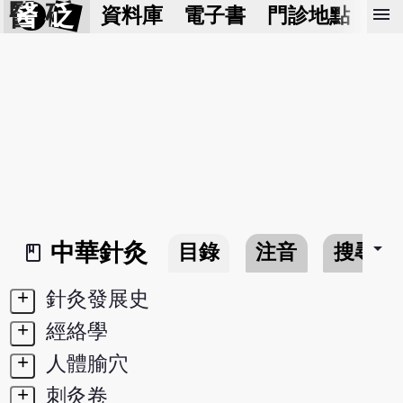
醫 砭
menu
資料庫
電子書
門診地點
預
arrow_drop_down
中華針灸
目錄
注音
搜尋
book_2
+
針灸發展史
+
經絡學
+
人體腧穴
+
刺灸卷