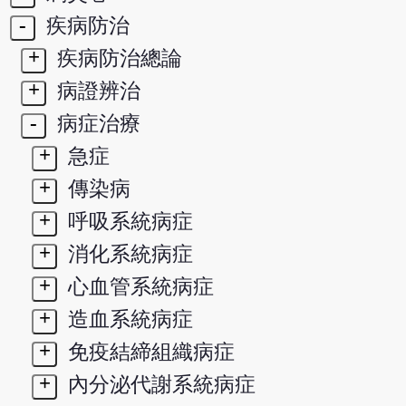
-
疾病防治
+
疾病防治總論
+
病證辨治
-
病症治療
+
急症
+
傳染病
+
呼吸系統病症
+
消化系統病症
+
心血管系統病症
+
造血系統病症
+
免疫結締組織病症
+
內分泌代謝系統病症