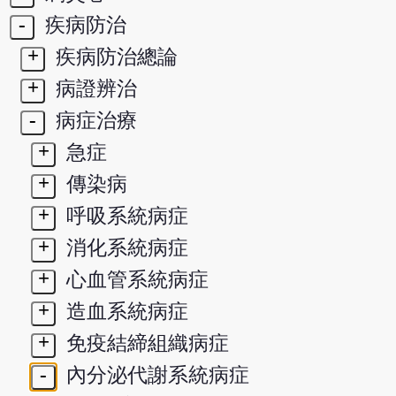
-
疾病防治
+
疾病防治總論
+
病證辨治
-
病症治療
+
急症
+
傳染病
+
呼吸系統病症
+
消化系統病症
+
心血管系統病症
+
造血系統病症
+
免疫結締組織病症
-
內分泌代謝系統病症