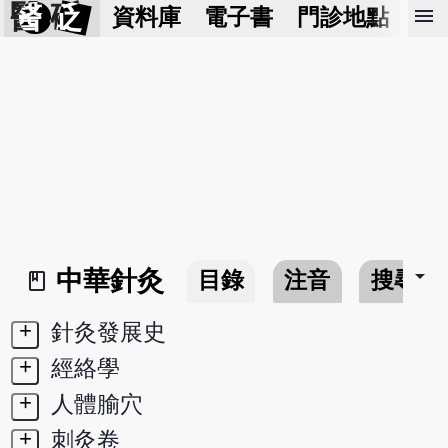
醫 砭
menu
資料庫
電子書
門診地點
預
arrow_drop_down
中華針灸
目錄
注音
搜尋
book_2
+
針灸發展史
+
經絡學
+
人體腧穴
+
刺灸卷