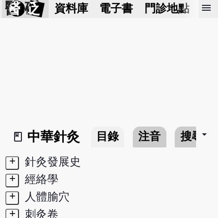
醫 砭
menu
資料庫
電子書
門診地點
預
arrow_drop_down
中華針灸
目錄
注音
搜尋
book_2
+
針灸發展史
+
經絡學
+
人體腧穴
+
刺灸卷