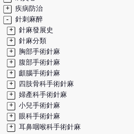
+
疾病防治
-
針刺麻醉
+
針麻發展史
+
針麻分類
+
胸部手術針麻
+
腹部手術針麻
+
顱腦手術針麻
+
四肢骨科手術針麻
+
婦產科手術針麻
+
小兒手術針麻
+
眼科手術針麻
+
耳鼻咽喉科手術針麻