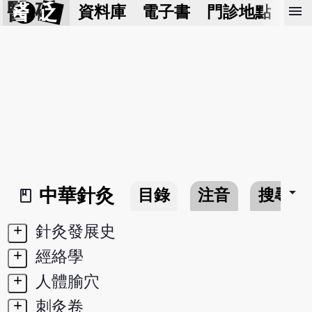
醫 砭
menu
資料庫
電子書
門診地點
預
arrow_drop_down
中華針灸
目錄
注音
搜尋
book_2
+
針灸發展史
+
經絡學
+
人體腧穴
+
刺灸卷