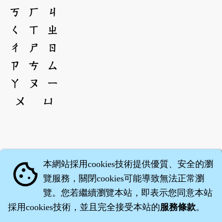
ㄎ
ㄏ
ㄐ
ㄑ
ㄒ
ㄓ
ㄔ
ㄕ
ㄖ
ㄗ
ㄘ
ㄙ
ㄚ
ㄡ
ㄧ
ㄨ
ㄩ
本網站採用cookies技術提供優質、安全的瀏
cookie
覽服務，關閉cookies可能導致無法正常瀏
覽。您若繼續瀏覽本站，即表示您同意本站
採用cookies技術，並且完全接受本站的
服務條款
。