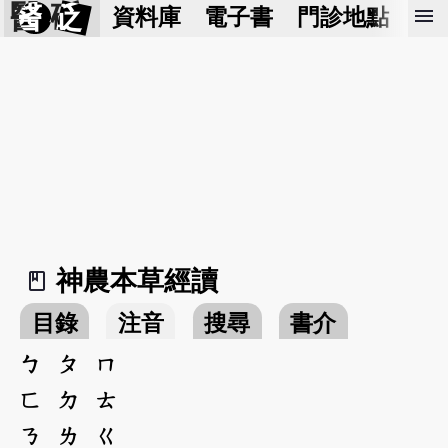
醫 砭
menu
資料庫
電子書
門診地點
預
神農本草經讀
book_2
目錄
注音
搜尋
書介
ㄅ
ㄆ
ㄇ
ㄈ
ㄉ
ㄊ
ㄋ
ㄌ
ㄍ