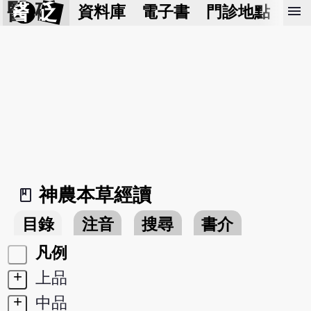
醫 砭
menu
資料庫
電子書
門診地點
預
神農本草經讀
book_2
目錄
注音
搜尋
書介
凡例
+
上品
+
中品