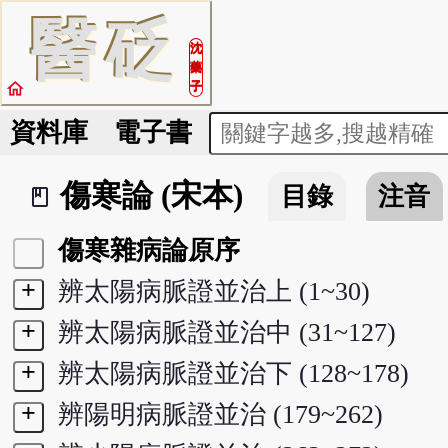
醫
砭
沈
藥
home
子
資料庫
電子書
傷寒論 (宋本)
目錄
注音
book_2
傷寒雜病論原序
+
辨太陽病脈證並治上 (1~30)
+
辨太陽病脈證並治中 (31~127)
+
辨太陽病脈證並治下 (128~178)
+
辨陽明病脈證並治 (179~262)