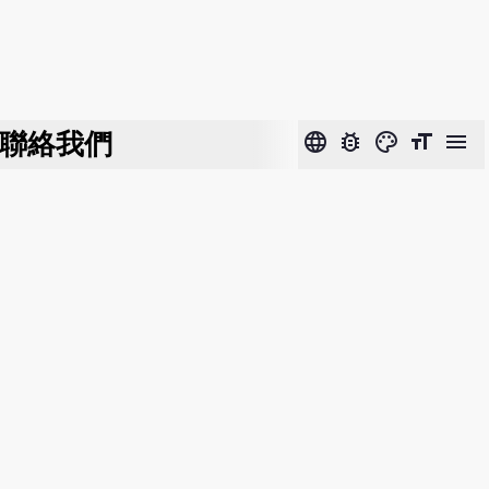
聯絡我們
language
bug_report
color_lens
format_size
menu