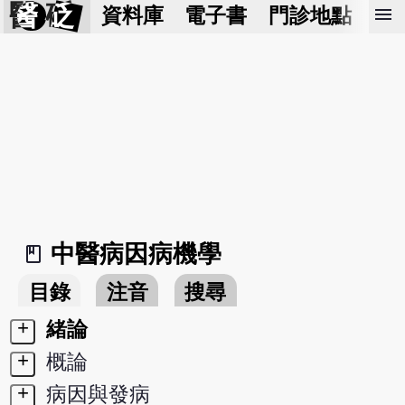
醫 砭
menu
資料庫
電子書
門診地點
預
中醫病因病機學
book_2
目錄
注音
搜尋
+
緒論
+
概論
+
病因與發病