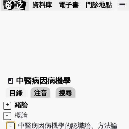
醫 砭
menu
資料庫
電子書
門診地點
預
中醫病因病機學
book_2
目錄
注音
搜尋
+
緒論
-
概論
-
中醫病因病機學的認識論、方法論