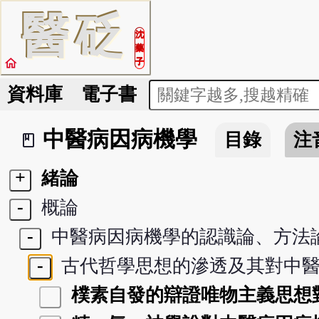
醫
砭
沈
藥
home
子
資料庫
電子書
中醫病因病機學
目錄
注
book_2
+
緒論
-
概論
-
中醫病因病機學的認識論、方法
-
古代哲學思想的滲透及其對中醫
樸素自發的辯證唯物主義思想