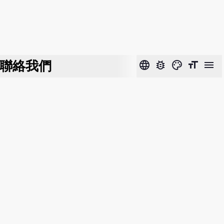
聯絡我們
language
bug_report
color_lens
format_size
menu