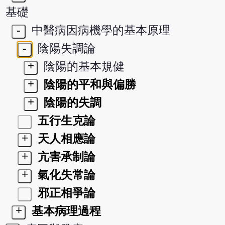
基礎
-
中醫病因病機學的基本原理
-
陰陽失調論
+
陰陽的基本規健
+
陰陽的平和與偏勝
+
陰陽的失調
五行生克論
+
天人相應論
+
亢害承制論
+
氣化失常論
邪正相爭論
+
基本病理過程