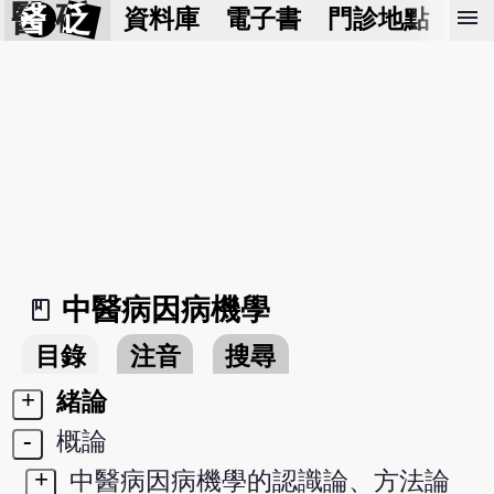
醫 砭
menu
資料庫
電子書
門診地點
預
中醫病因病機學
book_2
目錄
注音
搜尋
+
緒論
-
概論
+
中醫病因病機學的認識論、方法論