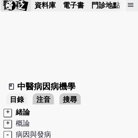
醫 砭
menu
資料庫
電子書
門診地點
預
中醫病因病機學
book_2
目錄
注音
搜尋
+
緒論
+
概論
-
病因與發病