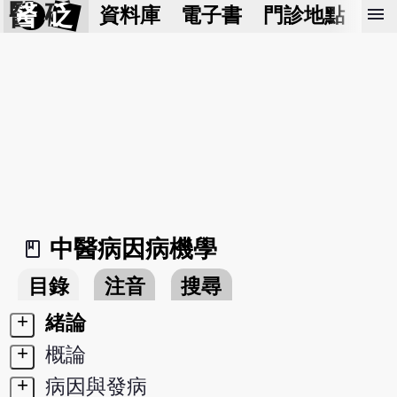
醫 砭
menu
資料庫
電子書
門診地點
預
中醫病因病機學
book_2
目錄
注音
搜尋
+
緒論
+
概論
+
病因與發病