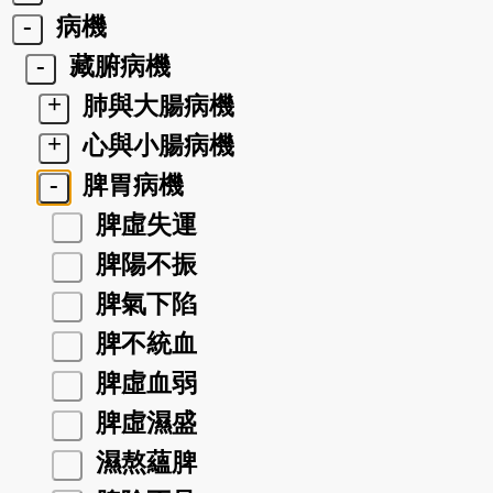
-
病機
-
藏腑病機
+
肺與大腸病機
+
心與小腸病機
-
脾胃病機
脾虛失運
脾陽不振
脾氣下陷
脾不統血
脾虛血弱
脾虛濕盛
濕熬蘊脾