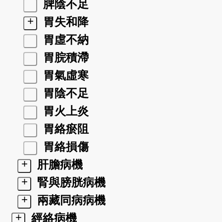
脾陰不足
+
胃失和降
胃虛不納
胃脘積滯
胃氣虛寒
胃陰不足
胃火上炎
胃絡瘀阻
胃絡損傷
+
肝膽病機
+
腎與膀胱病機
+
兩藏同病病機
+
經絡病機