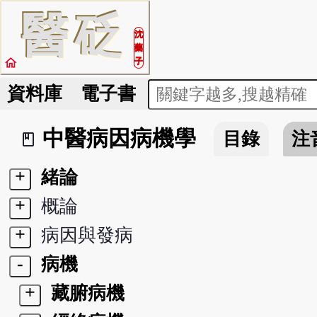
醫
砭
沈
藥
home
子
資料庫
電子書
中醫病因病機學
目錄
注
book_2
+
緒論
+
概論
+
病因與發病
-
病機
+
藏腑病機