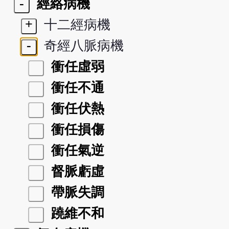
-
經絡病機
+
十二經病機
-
奇經八脈病機
衝任虛弱
衝任不通
衝任伏熱
衝任損傷
衝任氣逆
督脈虧虛
帶脈失調
蹺維不和