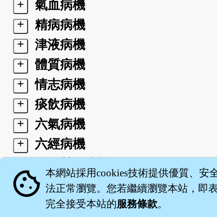
+
氣血病機
+
精病病機
+
津液病機
+
體質病機
+
情志病機
+
痰飲病機
+
六氣病機
+
六經病機
+
衛氣營血病機
cookie
本網站採用cookies技術提供優質、安
+
三焦病機
法正常瀏覽。您若繼續瀏覽本站，即表示
完全接受本站的
服務條款
。
關