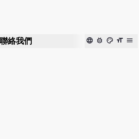
聯絡我們
language
bug_report
color_lens
format_size
menu