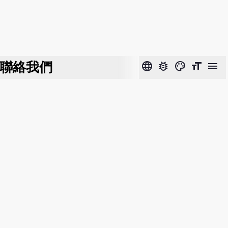
聯絡我們
language
bug_report
color_lens
format_size
menu