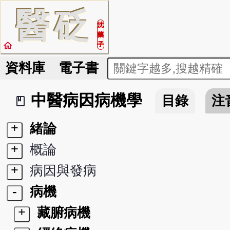
醫
砭
沈
藥
home
子
資料庫
電子書
中醫病因病機學
目錄
注
book_2
+
緒論
+
概論
+
病因與發病
-
病機
+
藏腑病機