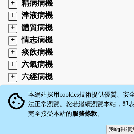
+
精病病機
+
津液病機
+
體質病機
+
情志病機
+
痰飲病機
+
六氣病機
+
六經病機
+
衛氣營血病機
cookie
本網站採用cookies技術提供優質、安
+
三焦病機
法正常瀏覽。您若繼續瀏覽本站，即表示
完全接受本站的
服務條款
。
關