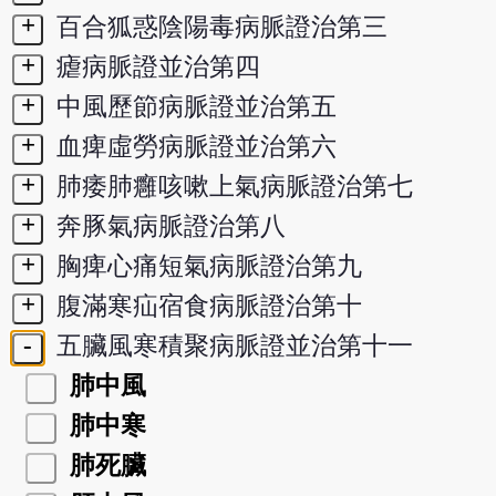
+
百合狐惑陰陽毒病脈證治第三
+
瘧病脈證並治第四
+
中風歷節病脈證並治第五
+
血痺虛勞病脈證並治第六
+
肺痿肺癰咳嗽上氣病脈證治第七
+
奔豚氣病脈證治第八
+
胸痺心痛短氣病脈證治第九
+
腹滿寒疝宿食病脈證治第十
-
五臟風寒積聚病脈證並治第十一
肺中風
肺中寒
肺死臟