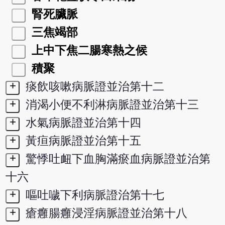
腎死臟脈
三焦竭部
上中下焦二腸寒熱之候
積聚
+
痰飲咳嗽病脈證並治第十二
+
消渴小便不利淋病脈證並治第十三
+
水氣病脈證並治第十四
+
黃疸病脈證並治第十五
+
驚悸吐衄下血胸滿瘀血病脈證並治第
十六
+
嘔吐噦下利病脈證治第十七
+
瘡癰腸癰浸淫病脈證並治第十八