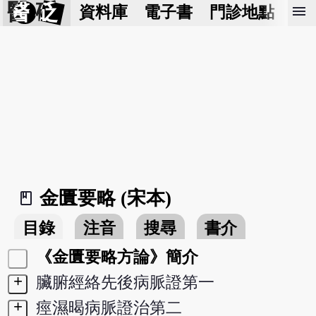
醫 砭
menu
資料庫
電子書
門診地點
預
金匱要略 (宋本)
book_2
目錄
注音
搜尋
書介
《金匱要略方論》簡介
+
臟腑經絡先後病脈證第一
+
痙濕暍病脈證治第二