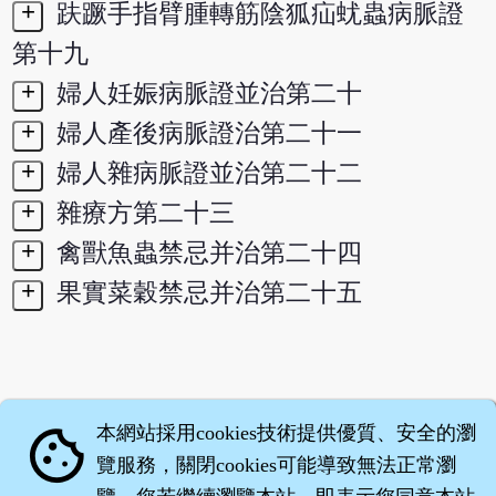
+
趺蹶手指臂腫轉筋陰狐疝蚘蟲病脈證
第十九
+
婦人妊娠病脈證並治第二十
+
婦人產後病脈證治第二十一
+
婦人雜病脈證並治第二十二
+
雜療方第二十三
+
禽獸魚蟲禁忌并治第二十四
+
果實菜穀禁忌并治第二十五
本網站採用cookies技術提供優質、安全的瀏
cookie
覽服務，關閉cookies可能導致無法正常瀏