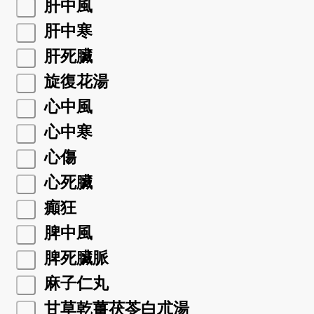
肝中風
肝中寒
肝死臟
旋復花湯
心中風
心中寒
心傷
心死臟
癲狂
脾中風
脾死臟脈
麻子仁丸
甘草乾薑茯苓白朮湯