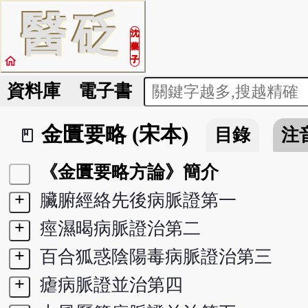
醫
砭
沈
藥
home
子
資料庫
電子書
金匱要略 (宋本)
目錄
注
book_2
《金匱要略方論》簡介
+
臟腑經絡先後病脈證第一
+
痙濕暍病脈證治第二
+
百合狐惑陰陽毒病脈證治第三
+
瘧病脈證並治第四