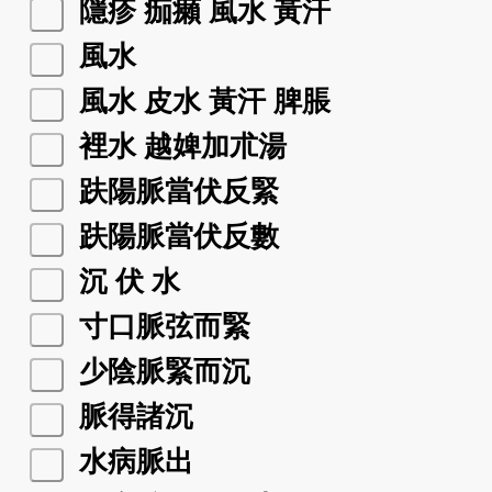
隱疹 痂癩 風水 黃汗
風水
風水 皮水 黃汗 脾脹
裡水 越婢加朮湯
趺陽脈當伏反緊
趺陽脈當伏反數
沉 伏 水
寸口脈弦而緊
少陰脈緊而沉
脈得諸沉
水病脈出