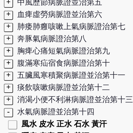
+
中風歷節病脈證並治第五
+
血痺虛勞病脈證並治第六
+
肺痿肺癰咳嗽上氣病脈證治第七
+
奔豚氣病脈證治第八
+
胸痺心痛短氣病脈證治第九
+
腹滿寒疝宿食病脈證治第十
+
五臟風寒積聚病脈證並治第十一
+
痰飲咳嗽病脈證並治第十二
+
消渴小便不利淋病脈證並治第十三
-
水氣病脈證並治第十四
風水 皮水 正水 石水 黃汗