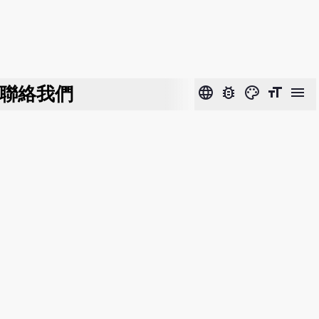
聯絡我們
language
bug_report
color_lens
format_size
menu