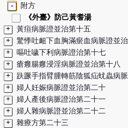
-
附方
《外臺》防己黃耆湯
+
黃疸病脈證並治第十五
+
驚悸吐衄下血胸滿瘀血病脈證並治
+
嘔吐噦下利病脈證治第十七
+
瘡癰腸癰浸淫病脈證並治第十八
+
趺蹶手指臂腫轉筋陰狐疝蚘蟲病脈
+
婦人妊娠病脈證並治第二十
+
婦人產後病脈證治第二十一
+
婦人雜病脈證並治第二十二
+
雜療方第二十三