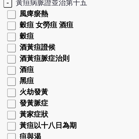
-
黃疸病脈證並治第十五
風痺瘀熱
穀疸 女勞疸 酒疸
穀疸
酒黃疸證候
酒黃疸脈症治則
酒疸
黑疸
火劫發黃
發黃脈症
黃家症狀
黃疸以十八日為期
疸與渴