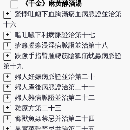
《千金》麻黃醇酒湯
+
驚悸吐衄下血胸滿瘀血病脈證並治第
十六
+
嘔吐噦下利病脈證治第十七
+
瘡癰腸癰浸淫病脈證並治第十八
+
趺蹶手指臂腫轉筋陰狐疝蚘蟲病脈證
第十九
+
婦人妊娠病脈證並治第二十
+
婦人產後病脈證治第二十一
+
婦人雜病脈證並治第二十二
+
雜療方第二十三
+
禽獸魚蟲禁忌并治第二十四
+
果實菜穀禁忌并治第二十五