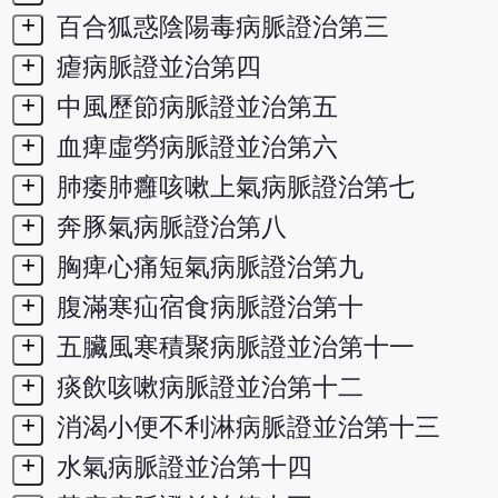
+
百合狐惑陰陽毒病脈證治第三
+
瘧病脈證並治第四
+
中風歷節病脈證並治第五
+
血痺虛勞病脈證並治第六
+
肺痿肺癰咳嗽上氣病脈證治第七
+
奔豚氣病脈證治第八
+
胸痺心痛短氣病脈證治第九
+
腹滿寒疝宿食病脈證治第十
+
五臟風寒積聚病脈證並治第十一
+
痰飲咳嗽病脈證並治第十二
+
消渴小便不利淋病脈證並治第十三
+
水氣病脈證並治第十四