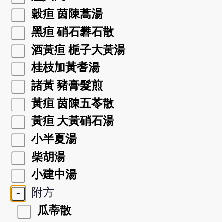
穀疸 茵陳蒿湯
黑疸 硝石礬石散
酒黃疸 梔子大黃湯
桂枝加黃耆湯
諸黃 豬膏髮煎
黃疸 茵陳五苓散
黃疸 大黃硝石湯
小半夏湯
柴胡湯
小建中湯
-
附方
瓜蒂散