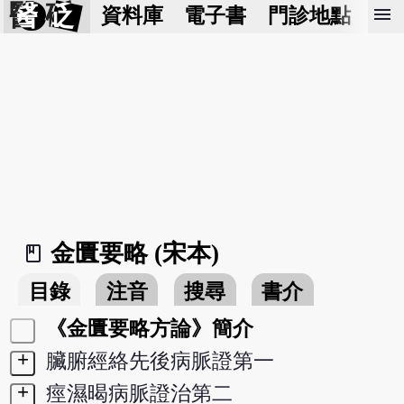
醫 砭
menu
資料庫
電子書
門診地點
預
金匱要略 (宋本)
book_2
目錄
注音
搜尋
書介
《金匱要略方論》簡介
+
臟腑經絡先後病脈證第一
+
痙濕暍病脈證治第二