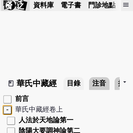
醫 砭
menu
資料庫
電子書
門診地點
預
arrow_drop_down
華氏中藏經
目錄
注音
搜尋
book_2
前言
-
華氏中藏經卷上
人法於天地論第一
陰陽大要調神論第二