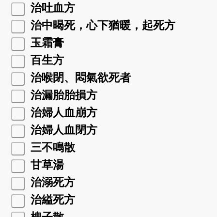
治吐血方
治中暍死，心下猶暖，起死方
玉霜膏
百生方
治喉閉、悶氣欲死者
治漏胎胎損方
治婦人血崩方
治婦人血閉方
三不鳴散
甘草湯
治溺死方
治縊死方