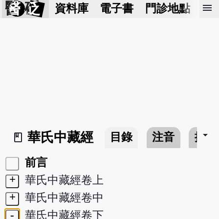
醫 砭
menu
資料庫
電子書
門診地點
預
arrow_drop_down
華氏中藏經
目錄
注音
搜尋
book_2
前言
+
華氏中藏經卷上
+
華氏中藏經卷中
-
華氏中藏經卷下