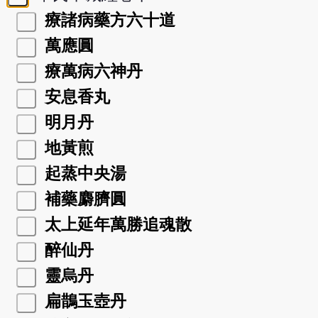
療諸病藥方六十道
萬應圓
療萬病六神丹
安息香丸
明月丹
地黃煎
起蒸中央湯
補藥麝臍圓
太上延年萬勝追魂散
醉仙丹
靈烏丹
扁鵲玉壺丹