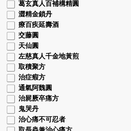
葛玄真人百補構精圓
澀精金鎖丹
療百疾延壽酒
交藤圓
天仙圓
左慈真人千金地黃煎
取積聚方
治症瘕方
通氣阿魏圓
治屍厥卒痛方
鬼哭丹
治心痛不可忍者
取長蟲兼治心痛方