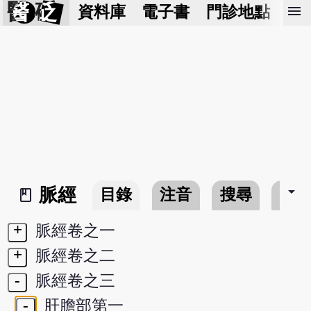
醫 砭
menu
資料庫
電子書
門診地點
預
arrow_drop_down
脈經
目錄
注音
搜尋
書
book_2
+
脈經卷之一
+
脈經卷之二
-
脈經卷之三
-
肝膽部第一