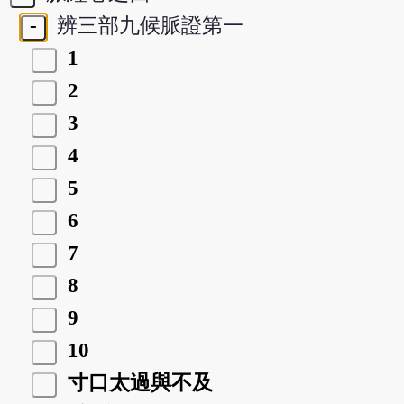
-
辨三部九候脈證第一
1
2
3
4
5
6
7
8
9
10
寸口太過與不及