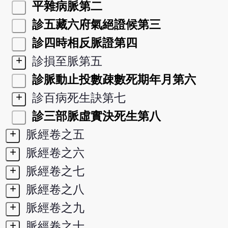
平雜病脈第二
診五藏六府氣絕證候第三
診四時相反脈證第四
+
診損至脈第五
診脈動止投數疎數死期年月第六
+
診百病死生訣第七
診三部脈虛實決死生第八
+
脈經卷之五
+
脈經卷之六
+
脈經卷之七
+
脈經卷之八
+
脈經卷之九
+
脈經卷之十