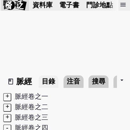
醫 砭
menu
資料庫
電子書
門診地點
預
arrow_drop_down
脈經
目錄
注音
搜尋
書
book_2
+
脈經卷之一
+
脈經卷之二
+
脈經卷之三
-
脈經卷之四