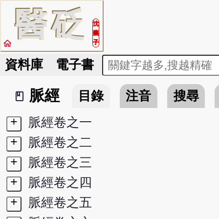
醫
砭
沈
藥
home
子
資料庫
電子書
脈經
目錄
注音
搜尋
book_2
+
脈經卷之一
+
脈經卷之二
+
脈經卷之三
+
脈經卷之四
+
脈經卷之五