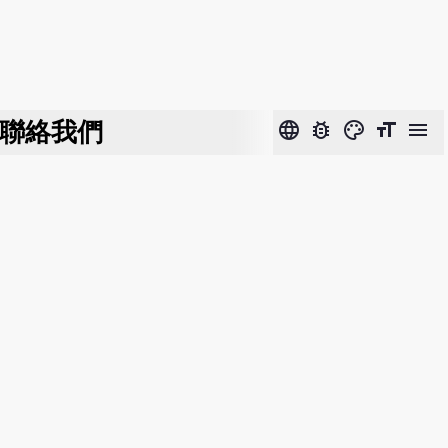
聯絡我們
language
bug_report
color_lens
format_size
menu