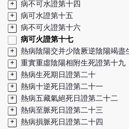
+
病不可水證第十四
+
病可水證第十五
+
病不可火證第十六
病可火證第十七
+
熱病陰陽交并少陰厥逆陰陽竭盡
+
重實重虛陰陽相附生死證第十九
+
熱病生死期日證第二十
+
熱病十逆死日證第二十一
+
熱病五藏氣絕死日證第二十二
+
熱病至脈死日證第二十三
+
熱病損脈死日證第二十四