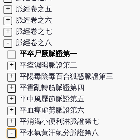
+
脈經卷之五
+
脈經卷之六
+
脈經卷之七
-
脈經卷之八
平卒尸厥脈證第一
+
平痓濕暍脈證第二
+
平陽毒陰毒百合狐惑脈證第三
+
平霍亂轉筋脈證第四
+
平中風歷節脈證第五
+
平血痺虛勞脈證第六
+
平消渴小便利淋脈證第七
-
平水氣黃汗氣分脈證第八