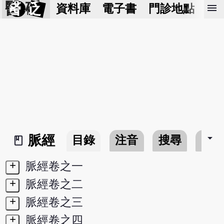
醫 砭
menu
資料庫
電子書
門診地點
預
arrow_drop_down
脈經
目錄
注音
搜尋
書
book_2
+
脈經卷之一
+
脈經卷之二
+
脈經卷之三
+
脈經卷之四