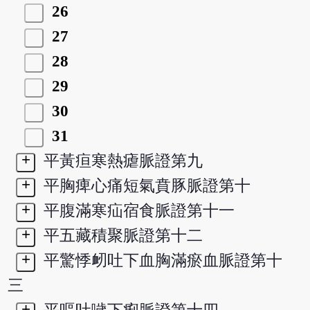
26
27
28
29
30
31
+
平黃疸寒熱瘧脈證第九
+
平胸痺心痛短氣賁豚脈證第十
+
平腹滿寒疝宿食脈證第十一
+
平五藏積聚脈證第十二
+
平驚悸衂吐下血胸滿瘀血脈證第十
三
+