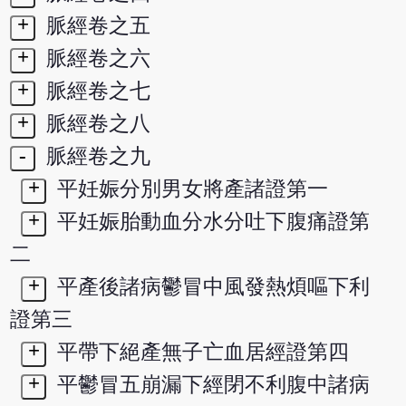
+
脈經卷之五
+
脈經卷之六
+
脈經卷之七
+
脈經卷之八
-
脈經卷之九
+
平妊娠分別男女將產諸證第一
+
平妊娠胎動血分水分吐下腹痛證第
二
+
平產後諸病鬱冒中風發熱煩嘔下利
證第三
+
平帶下絕產無子亡血居經證第四
+
平鬱冒五崩漏下經閉不利腹中諸病