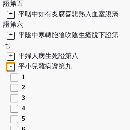
證第五
+
平咽中如有炙腐喜悲熱入血室腹滿
證第六
+
平陰中寒轉胞陰吹陰生瘡脫下證第
七
+
平婦人病生死證第八
-
平小兒雜病證第九
1
2
3
4
5
6