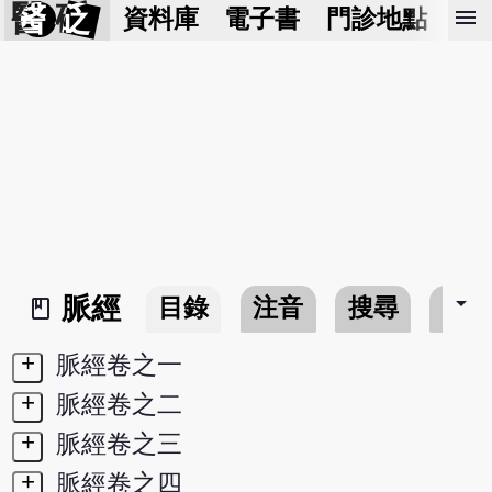
醫 砭
menu
資料庫
電子書
門診地點
預
arrow_drop_down
脈經
目錄
注音
搜尋
書
book_2
+
脈經卷之一
+
脈經卷之二
+
脈經卷之三
+
脈經卷之四