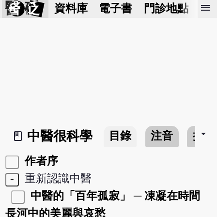
醫 砭
menu
資料庫
電子書
門診地點
預
arrow_drop_down
中醫很科學
目錄
注音
搜尋
book_2
作者序
-
重新認識中醫
中醫的「百年孤寂」 ─ 凍凝在時間
長河中的美麗與哀愁