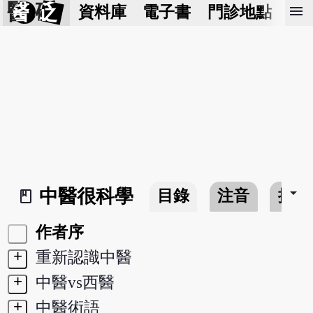
醫 砭
menu
資料庫
電子書
門診地點
預
arrow_drop_down
中醫很科學
目錄
注音
搜尋
book_2
作者序
+
重新認識中醫
+
中醫vs西醫
+
中醫術語