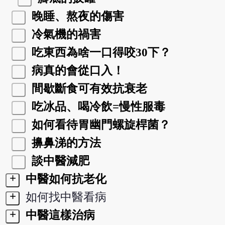
晚睡、熬夜的傷害
冷氣機的禍害
吃東西為啥一口得咬30下？
病真的會從口入！
間歇斷食可有效抗衰老
吃冰品、喝冷飲=慢性服毒
如何看待胃幽門螺旋桿菌？
擤鼻涕的方法
談中醫減肥
+
中醫如何抗老化
+
如何找中醫看病
+
中醫這樣治病