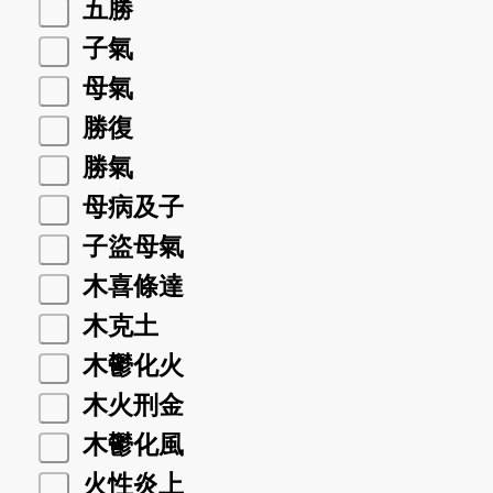
五勝
子氣
母氣
勝復
勝氣
母病及子
子盜母氣
木喜條達
木克土
木鬱化火
木火刑金
木鬱化風
火性炎上