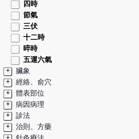
四時
節氣
三伏
十二時
晬時
五運六氣
+
臟象
+
經絡、俞穴
+
體表部位
+
病因病理
+
診法
+
治則、方藥
+
針灸療法