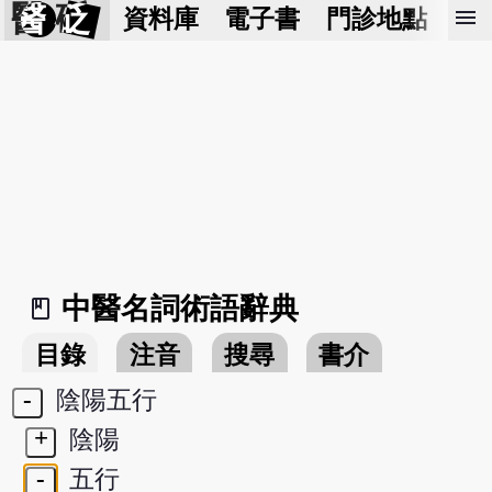
醫 砭
menu
資料庫
電子書
門診地點
預
中醫名詞術語辭典
book_2
目錄
注音
搜尋
書介
-
陰陽五行
+
陰陽
-
五行