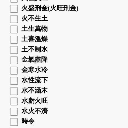
火盛刑金(火旺刑金)
火不生土
土生萬物
土喜溫燥
土不制水
金氣肅降
金寒水冷
水性流下
水不涵木
水虧火旺
水火不濟
時令