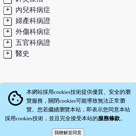
+
內兒科病症
+
婦產科病證
+
外傷科病症
+
五官科病證
+
醫史
本網站採用cookies技術提供優質、安全的瀏
cookie
覽服務，關閉cookies可能導致無法正常瀏
覽。您若繼續瀏覽本站，即表示您同意本站
採用cookies技術，並且完全接受本站的
服務條款
。
智橐‧
醫砭
‧
沈藥子
©2008～2026