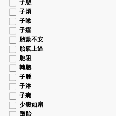
子懸
子煩
子嗽
子瘖
胎動不安
胎氣上逼
胞阻
轉胞
子腫
子淋
子癇
少腹如扇
墮胎