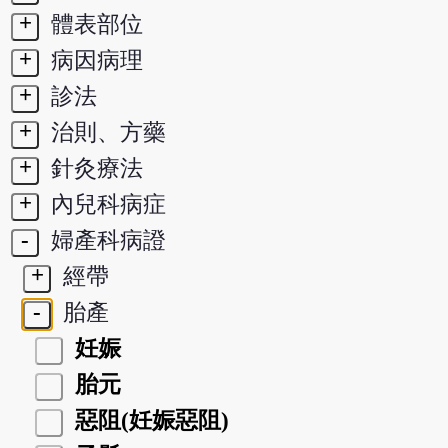
+
體表部位
+
病因病理
+
診法
+
治則、方藥
+
針灸療法
+
內兒科病症
-
婦產科病證
+
經帶
-
胎產
妊娠
胎元
惡阻(妊娠惡阻)