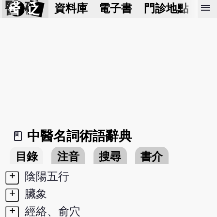
醫 砭
menu
資料庫
電子書
門診地點
預
中醫名詞術語辭典
book_2
目錄
注音
搜尋
書介
+
陰陽五行
+
臟象
+
經絡、俞穴