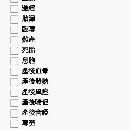
激經
胎漏
臨蓐
難產
死胎
息胞
產後血暈
產後發熱
產後風痙
產後喘促
產後音啞
蓐勞