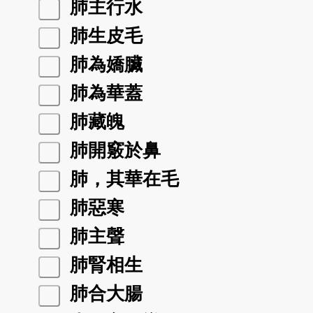
肺主行水
肺生皮毛
肺為嬌臟
肺為華蓋
肺藏魄
肺開竅於鼻
肺，其華在毛
肺惡寒
肺主聲
肺腎相生
肺合大腸