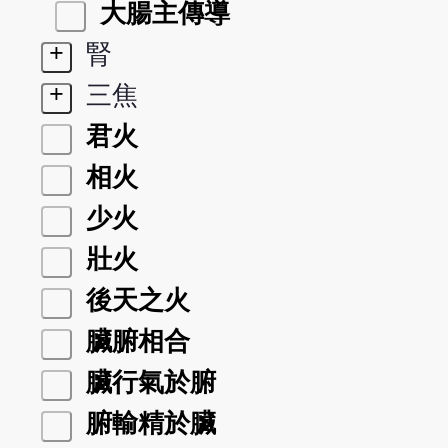
大腸主傳導
+
腎
+
三焦
君火
相火
少火
壯火
後天之火
臟腑相合
臟行氣於腑
腑輸精於臟