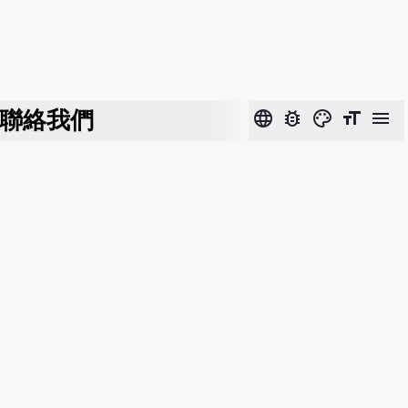
聯絡我們
language
bug_report
color_lens
format_size
menu