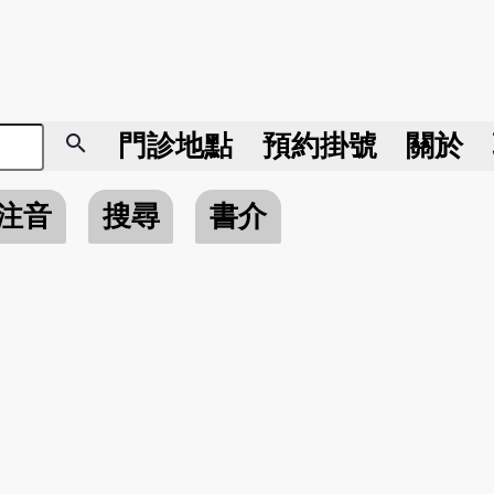
search
門診地點
預約掛號
關於
注音
搜尋
書介