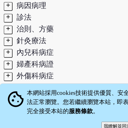
+
病因病理
+
診法
+
治則、方藥
+
針灸療法
+
內兒科病症
+
婦產科病證
+
外傷科病症
+
五官科病證
cookie
本網站採用cookies技術提供優質、安
+
醫史
法正常瀏覽。您若繼續瀏覽本站，即表示
完全接受本站的
服務條款
。
關