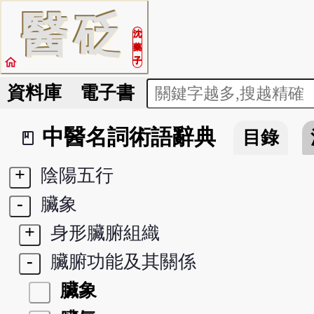
醫
砭
沈
藥
home
子
資料庫
電子書
中醫名詞術語辭典
目錄
book_2
+
陰陽五行
-
臟象
+
身形臟腑組織
-
臟腑功能及其關係
臟象