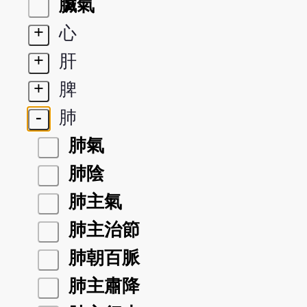
臟氣
+
心
+
肝
+
脾
-
肺
肺氣
肺陰
肺主氣
肺主治節
肺朝百脈
肺主肅降