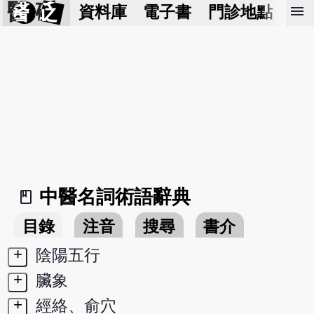
醫 砭
menu
資料庫
電子書
門診地點
預
中醫名詞術語辭典
book_2
目錄
注音
搜尋
書介
+
陰陽五行
+
臟象
+
經絡、俞穴