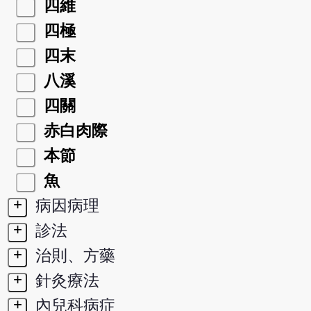
四維
四極
四末
八溪
四關
赤白肉際
本節
魚
+
病因病理
+
診法
+
治則、方藥
+
針灸療法
+
內兒科病症