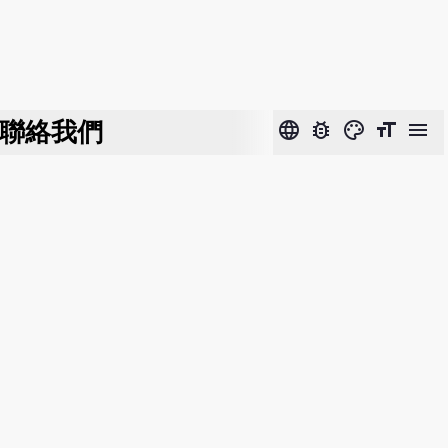
聯絡我們
language
bug_report
color_lens
format_size
menu