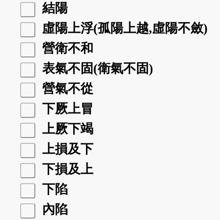
結陽
虛陽上浮(孤陽上越,虛陽不斂)
營衛不和
表氣不固(衛氣不固)
營氣不從
下厥上冒
上厥下竭
上損及下
下損及上
下陷
內陷