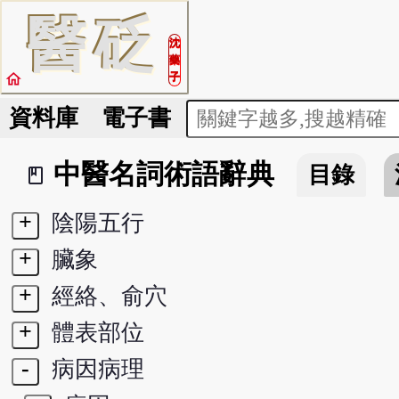
醫
砭
沈
藥
home
子
資料庫
電子書
中醫名詞術語辭典
目錄
book_2
+
陰陽五行
+
臟象
+
經絡、俞穴
+
體表部位
-
病因病理