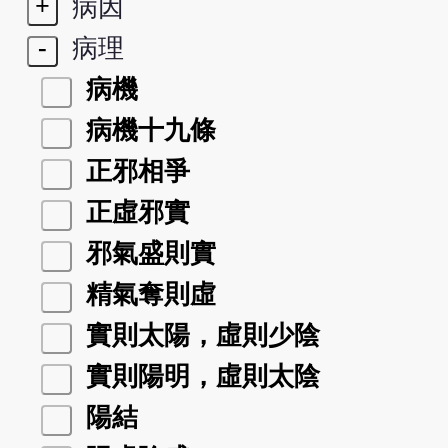
+
病因
-
病理
病機
病機十九條
正邪相爭
正虛邪實
邪氣盛則實
精氣奪則虛
實則太陽，虛則少陰
實則陽明，虛則太陰
陽結