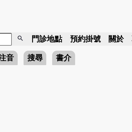
search
門診地點
預約掛號
關於
注音
搜尋
書介