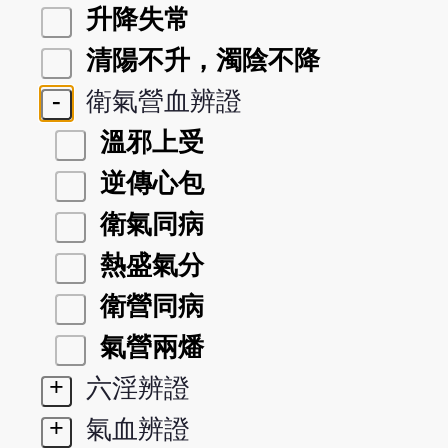
升降失常
清陽不升，濁陰不降
-
衛氣營血辨證
溫邪上受
逆傳心包
衛氣同病
熱盛氣分
衛營同病
氣營兩燔
+
六淫辨證
+
氣血辨證