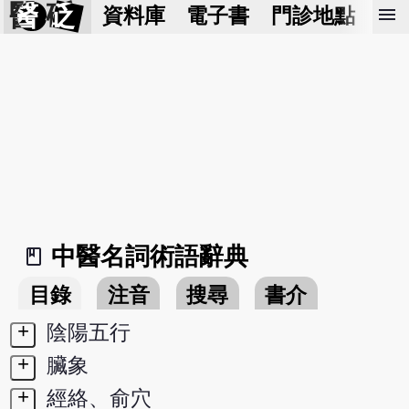
醫 砭
menu
資料庫
電子書
門診地點
預
中醫名詞術語辭典
book_2
目錄
注音
搜尋
書介
+
陰陽五行
+
臟象
+
經絡、俞穴