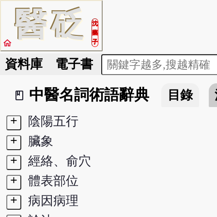
醫
砭
沈
藥
home
子
資料庫
電子書
中醫名詞術語辭典
目錄
book_2
+
陰陽五行
+
臟象
+
經絡、俞穴
+
體表部位
+
病因病理