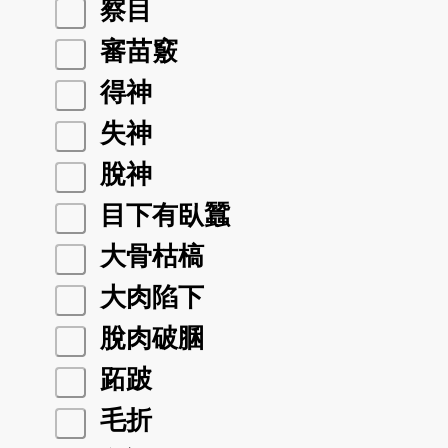
察目
審苗竅
得神
失神
脫神
目下有臥蠶
大骨枯槁
大肉陷下
脫肉破䐃
跖跛
毛折