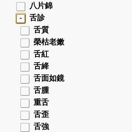
八片錦
-
舌診
舌質
榮枯老嫩
舌紅
舌絳
舌面如鏡
舌腫
重舌
舌歪
舌強