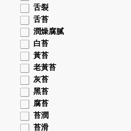
舌裂
舌苔
潤燥腐膩
白苔
黃苔
老黃苔
灰苔
黑苔
腐苔
苔潤
苔滑