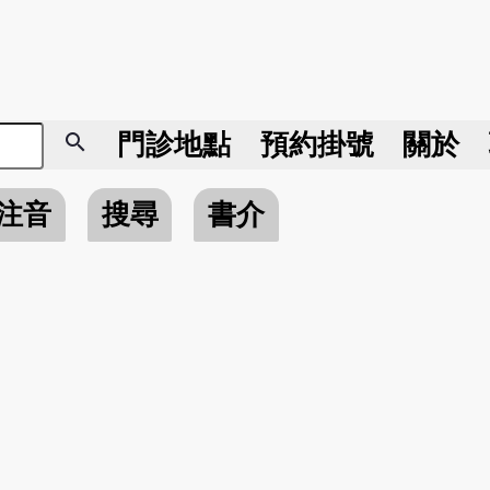
search
門診地點
預約掛號
關於
注音
搜尋
書介