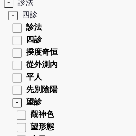
-
診法
-
四診
診法
四診
揆度奇恒
從外測內
平人
先別陰陽
-
望診
觀神色
望形態