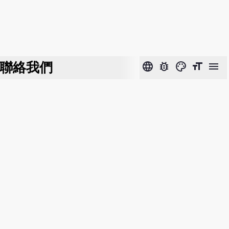
聯絡我們
language
bug_report
color_lens
format_size
menu