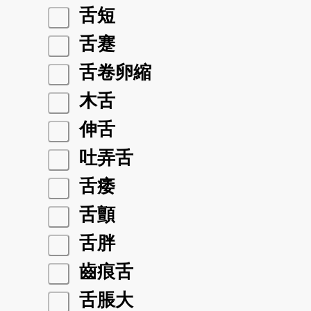
舌短
舌蹇
舌卷卵縮
木舌
伸舌
吐弄舌
舌痿
舌顫
舌胖
齒痕舌
舌脹大