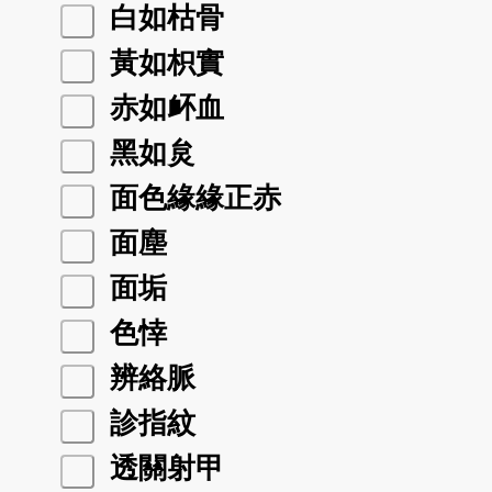
白如枯骨
黃如枳實
赤如衃血
黑如炱
面色緣緣正赤
面塵
面垢
色悻
辨絡脈
診指紋
透關射甲