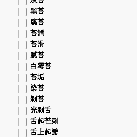
灰苔
黑苔
腐苔
苔潤
苔滑
膩苔
白霉苔
苔垢
染苔
剝苔
光剝舌
舌起芒刺
舌上起瓣