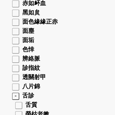
赤如衃血
黑如炱
面色緣緣正赤
面塵
面垢
色悻
辨絡脈
診指紋
透關射甲
八片錦
-
舌診
舌質
榮枯老嫩