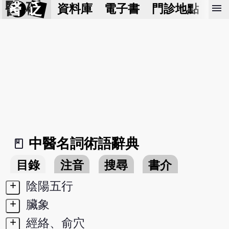
醫 砭
menu
資料庫
電子書
門診地點
預
中醫名詞術語辭典
book_2
目錄
注音
搜尋
書介
+
陰陽五行
+
臟象
+
經絡、俞穴