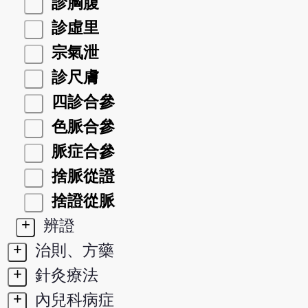
診胸腹
診虛里
宗氣泄
診尺膚
四診合參
色脈合參
脈症合參
捨脈從證
捨證從脈
+
辨證
+
治則、方藥
+
針灸療法
+
內兒科病症