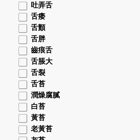
吐弄舌
舌痿
舌顫
舌胖
齒痕舌
舌脹大
舌裂
舌苔
潤燥腐膩
白苔
黃苔
老黃苔