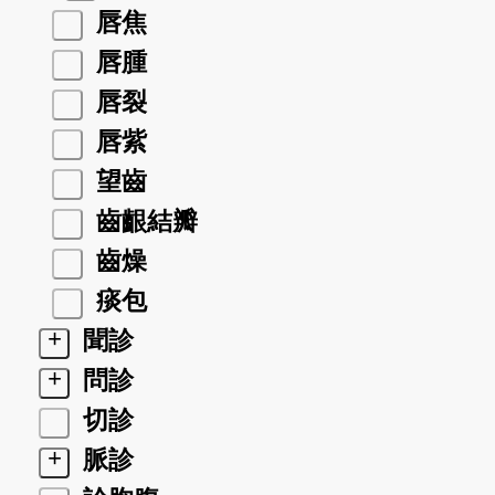
唇焦
唇腫
唇裂
唇紫
望齒
齒齦結瓣
齒燥
痰包
+
聞診
+
問診
切診
+
脈診