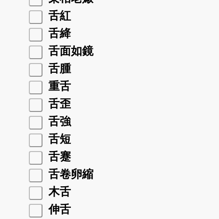
舌紅
舌絳
舌面如鏡
舌腫
重舌
舌歪
舌強
舌短
舌蹇
舌卷卵縮
木舌
伸舌