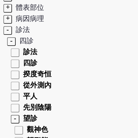
+
體表部位
+
病因病理
-
診法
-
四診
診法
四診
揆度奇恒
從外測內
平人
先別陰陽
-
望診
觀神色