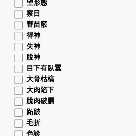
望形態
察目
審苗竅
得神
失神
脫神
目下有臥蠶
大骨枯槁
大肉陷下
脫肉破䐃
跖跛
毛折
色診