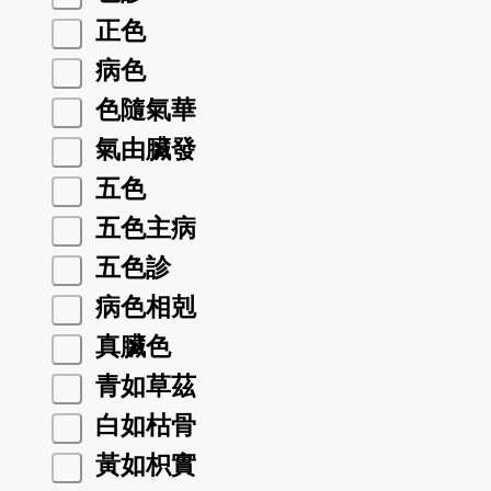
正色
病色
色隨氣華
氣由臟發
五色
五色主病
五色診
病色相剋
真臟色
青如草茲
白如枯骨
黃如枳實