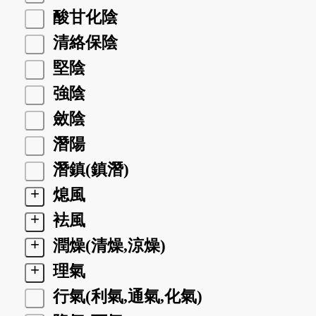
酸甘化陰
清絡保陰
堅陰
強陰
斂陰
潛陽
潛鎮(鎮潛)
+
熄風
+
袪風
+
潤燥(清燥,涼燥)
+
理氣
行氣(利氣,通氣,化氣)