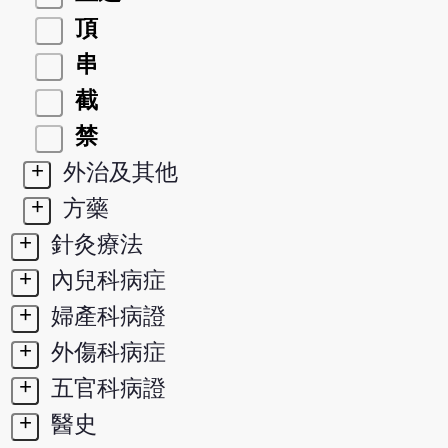
頂
串
截
禁
+
外治及其他
+
方藥
+
針灸療法
+
內兒科病症
+
婦產科病證
+
外傷科病症
+
五官科病證
+
醫史