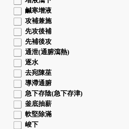
增液瀉下
鹹寒增液
攻補兼施
先攻後補
先補後攻
通泄(通腑瀉熱)
逐水
去宛陳莝
導滯通腑
急下存陰(急下存津)
釜底抽薪
軟堅除滿
峻下