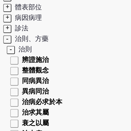
+
體表部位
+
病因病理
+
診法
-
治則、方藥
-
治則
辨證施治
整體觀念
同病異治
異病同治
治病必求於本
治求其屬
衰之以屬