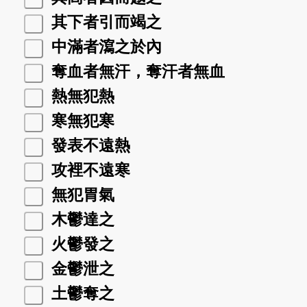
其下者引而竭之
中滿者瀉之於內
奪血者無汗，奪汗者無血
熱無犯熱
寒無犯寒
發表不遠熱
攻裡不遠寒
無犯胃氣
木鬱達之
火鬱發之
金鬱泄之
土鬱奪之