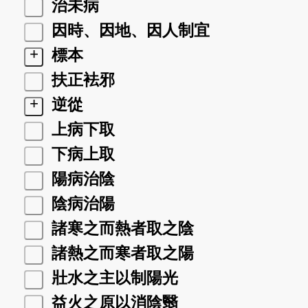
治未病
因時、因地、因人制宜
+
標本
扶正袪邪
+
逆從
上病下取
下病上取
陽病治陰
陰病治陽
諸寒之而熱者取之陰
諸熱之而寒者取之陽
壯水之主以制陽光
益火之原以消陰翳