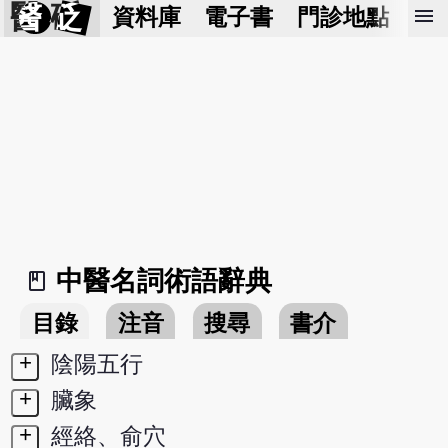
醫 砭
menu
資料庫
電子書
門診地點
預
中醫名詞術語辭典
book_2
目錄
注音
搜尋
書介
+
陰陽五行
+
臟象
+
經絡、俞穴