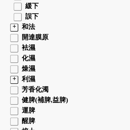
緩下
誤下
+
和法
開達膜原
袪濕
化濕
燥濕
+
利濕
芳香化濁
健脾(補脾,益脾)
運脾
醒脾