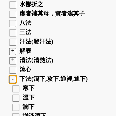
水鬱折之
虛者補其母，實者瀉其子
八法
三法
汗法(發汗法)
+
解表
+
清法(清熱法)
瀉心
-
下法(瀉下,攻下,通裡,通下)
寒下
溫下
潤下