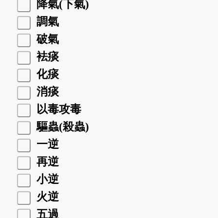
降氣(下氣)
調氣
破氣
袪痰
化痰
消痰
以毒攻毒
驅蟲(殺蟲)
一逆
再逆
小逆
火逆
五過