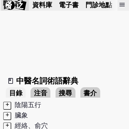
醫 砭
menu
資料庫
電子書
門診地點
預
中醫名詞術語辭典
book_2
目錄
注音
搜尋
書介
+
陰陽五行
+
臟象
+
經絡、俞穴