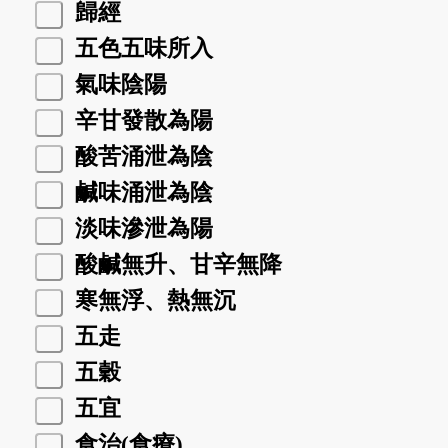
歸經
五色五味所入
氣味陰陽
辛甘發散為陽
酸苦涌泄為陰
鹹味涌泄為陰
淡味滲泄為陽
酸鹹無升、甘辛無降
寒無浮、熱無沉
五走
五穀
五宜
食治(食療)