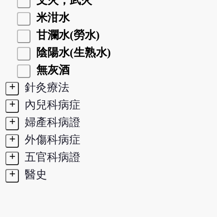
文火，武火
米泔水
甘瀾水(勞水)
陰陽水(生熟水)
無灰酒
+
針灸療法
+
內兒科病症
+
婦產科病證
+
外傷科病症
+
五官科病證
+
醫史