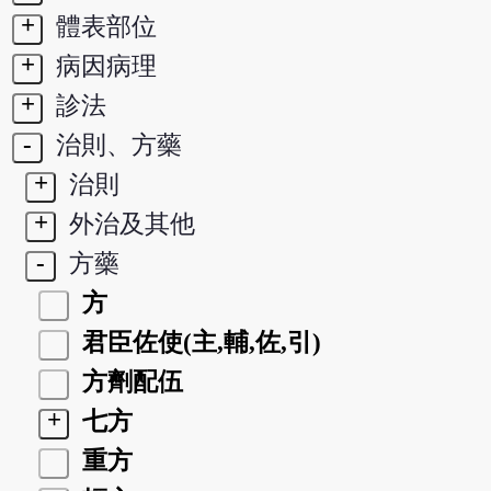
+
體表部位
+
病因病理
+
診法
-
治則、方藥
+
治則
+
外治及其他
-
方藥
方
君臣佐使(主,輔,佐,引)
方劑配伍
+
七方
重方