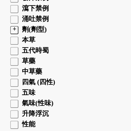
瀉下禁例
涌吐禁例
+
劑(劑型)
本草
五代時蜀
草藥
中草藥
四氣 (四性)
五味
氣味(性味)
升降浮沉
性能