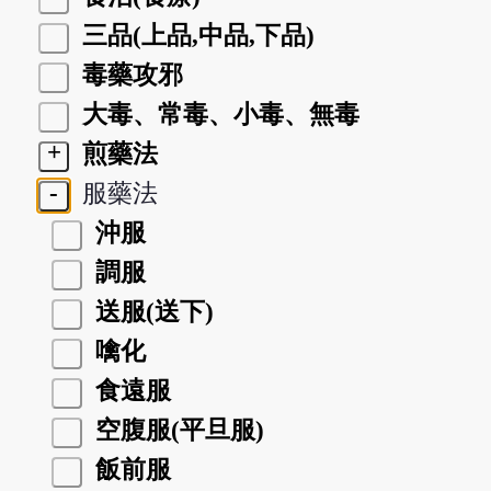
三品(上品,中品,下品)
毒藥攻邪
大毒、常毒、小毒、無毒
+
煎藥法
-
服藥法
沖服
調服
送服(送下)
噙化
食遠服
空腹服(平旦服)
飯前服