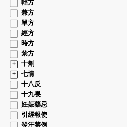
輕方
兼方
單方
經方
時方
禁方
+
十劑
+
七情
十八反
十九畏
妊娠藥忌
引經報使
發汗禁例