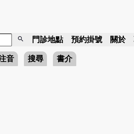
search
門診地點
預約掛號
關於
注音
搜尋
書介