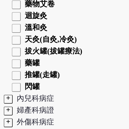
藥物艾卷
迴旋灸
溫和灸
天灸(自灸,冷灸)
拔火罐(拔罐療法)
藥罐
推罐(走罐)
閃罐
+
內兒科病症
+
婦產科病證
+
外傷科病症