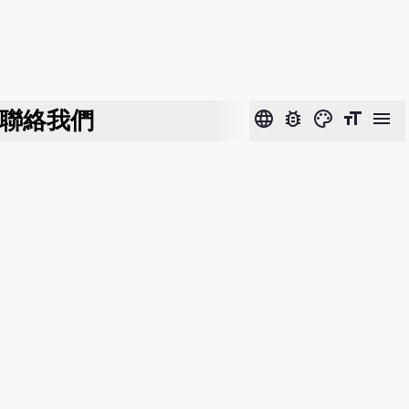
聯絡我們
language
bug_report
color_lens
format_size
menu