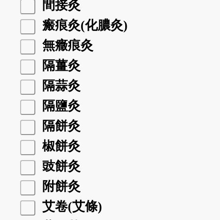
間接灸
瘢痕灸(化膿灸)
無癥痕灸
隔薑灸
隔蒜灸
隔鹽灸
隔餅灸
椒餅灸
豉餅灸
附餅灸
艾卷(艾條)