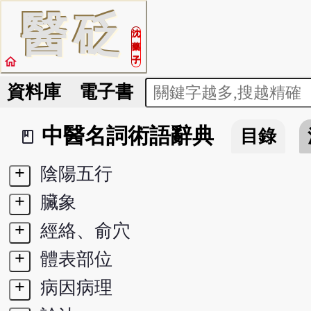
醫
砭
沈
藥
home
子
資料庫
電子書
中醫名詞術語辭典
目錄
book_2
+
陰陽五行
+
臟象
+
經絡、俞穴
+
體表部位
+
病因病理