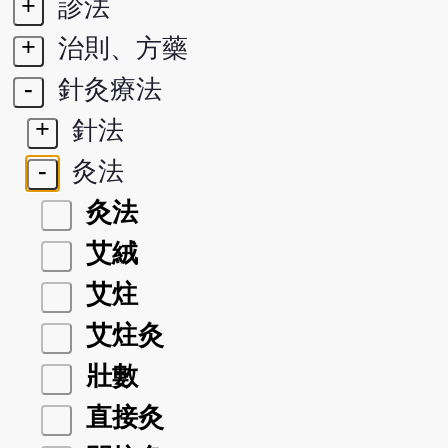
+
診法
+
治則、方藥
-
針灸療法
+
針法
-
灸法
灸法
艾絨
艾炷
艾炷灸
壯數
直接灸