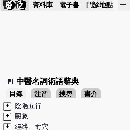
醫 砭
menu
資料庫
電子書
門診地點
預
中醫名詞術語辭典
book_2
目錄
注音
搜尋
書介
+
陰陽五行
+
臟象
+
經絡、俞穴