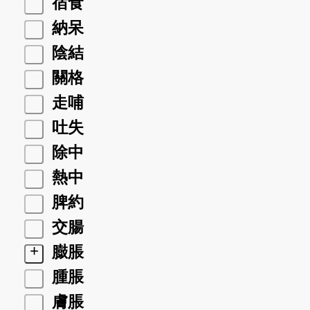
宿食
納呆
陰結
關格
走哺
吐失
除中
熱中
脾約
交腸
+
臌脹
腫脹
膚脹