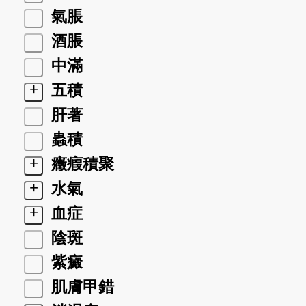
氣脹
酒脹
中滿
+
五積
肝著
蟲積
+
癥瘕積聚
+
水氣
+
血症
陰斑
紫癜
肌膚甲錯