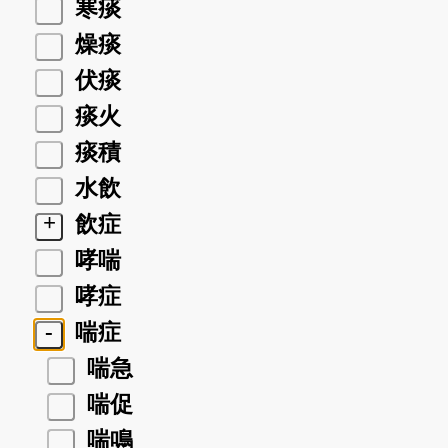
寒痰
燥痰
伏痰
痰火
痰積
水飲
+
飲症
哮喘
哮症
-
喘症
喘急
喘促
喘鳴