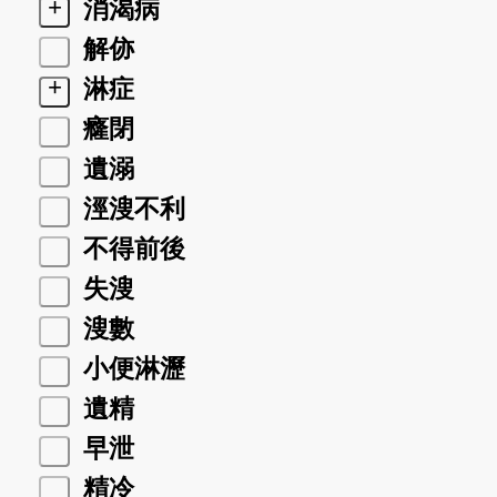
+
消渴病
解㑊
+
淋症
癃閉
遺溺
涇溲不利
不得前後
失溲
溲數
小便淋瀝
遺精
早泄
精冷