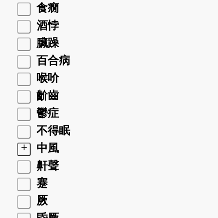
食癇
酒悖
臟躁
百合病
喉吤
齘齒
鬱症
不得眠
+
中風
鼾聲
蹇
厥