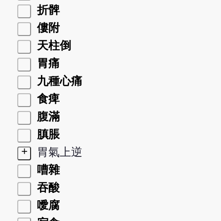
折髀
僂附
天柱倒
胃痛
九種心痛
食痺
腹滿
䐜脹
+
胃氣上逆
嘈雜
吞酸
噯腐