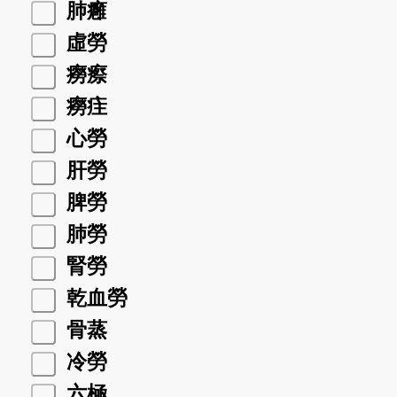
肺癰
虛勞
癆瘵
癆疰
心勞
肝勞
脾勞
肺勞
腎勞
乾血勞
骨蒸
冷勞
六極