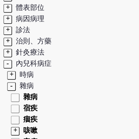
+
體表部位
+
病因病理
+
診法
+
治則、方藥
+
針灸療法
-
內兒科病症
+
時病
-
雜病
雜病
宿疾
痼疾
+
咳嗽