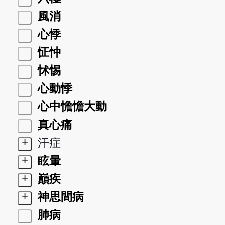
風消
心悸
怔忡
怵惕
心動悸
心中憺憺大動
真心痛
+
汗症
+
眩暈
+
巔疾
+
神思間病
肺病