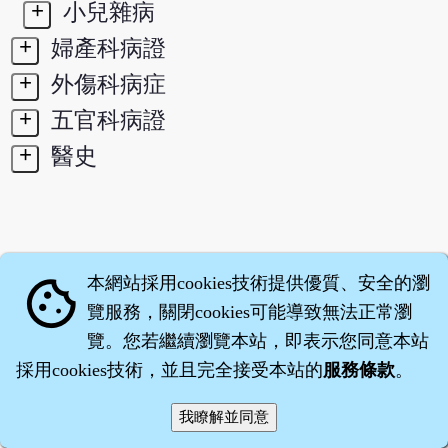
+
小兒雜病
+
婦產科病證
+
外傷科病症
+
五官科病證
+
醫史
本網站採用cookies技術提供優質、安全的瀏
cookie
覽服務，關閉cookies可能導致無法正常瀏
覽。您若繼續瀏覽本站，即表示您同意本站
採用cookies技術，並且完全接受本站的
服務條款
。
智橐‧
醫砭
‧
沈藥子
©2008～2026