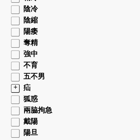
陰冷
陰縮
陽痿
奪精
強中
不育
五不男
+
疝
狐惑
兩脇拘急
戴陽
陽旦