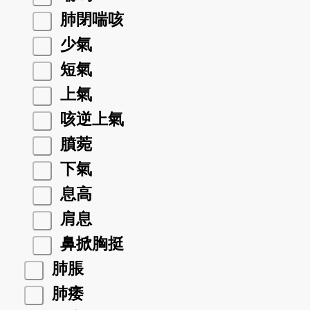
肺閉喘咳
少氣
短氣
上氣
咳逆上氣
膹菀
下氣
息高
肩息
鼻掀胸挺
肺脹
肺痿