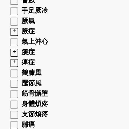
昏厥
手足厥冷
厥氣
+
厥症
氣上沖心
+
痿症
+
痺症
鶴膝風
歷節風
筋骨懈墮
身體煩疼
支節煩疼
腨㾓