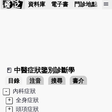
醫 砭
menu
資料庫
電子書
門診地點
預
中醫症狀鑒別診斷學
book_2
目錄
注音
搜尋
書介
-
內科症狀
+
全身症狀
+
頭項症狀