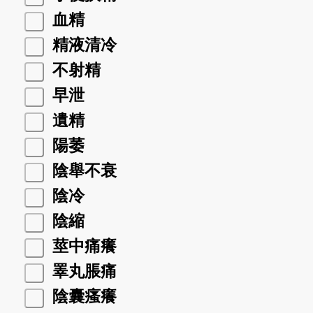
血精
精液清冷
不射精
早泄
遺精
陽萎
陰舉不衰
陰冷
陰縮
莖中痛癢
睪丸脹痛
陰囊瘙癢