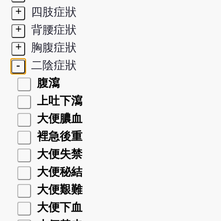
+
四肢症狀
+
背腰症狀
+
胸腹症狀
-
二陰症狀
腹瀉
上吐下瀉
大便膿血
裡急後重
大便失禁
大便秘結
大便艱難
大便下血