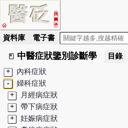
醫
砭
沈
藥
home
子
資料庫
電子書
中醫症狀鑒別診斷學
目錄
book_2
+
內科症狀
-
婦科症狀
+
月經病症狀
+
帶下病症狀
+
妊娠病症狀