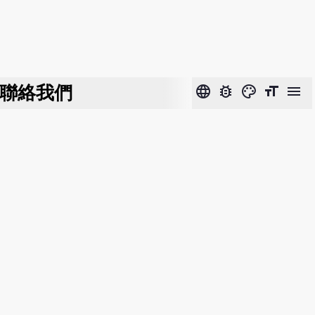
聯絡我們
language
bug_report
color_lens
format_size
menu