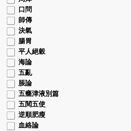
口問
師傳
決氣
腸胃
平人絕穀
海論
五亂
脹論
五癃津液別篇
五閱五使
逆順肥瘦
血絡論