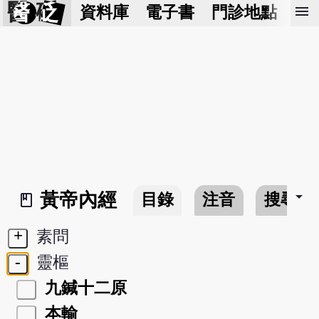
醫 砭
menu
資料庫
電子書
門診地點
預
arrow_drop_down
黃帝內經
目錄
注音
搜尋
book_2
+
素問
-
靈樞
九鍼十二原
本輸