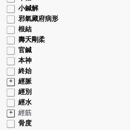
小鍼解
邪氣藏府病形
根結
壽夭剛柔
官鍼
本神
終始
+
經脈
經別
經水
+
經筋
骨度