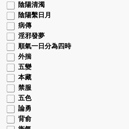
陰陽清濁
陰陽繫日月
病傳
淫邪發夢
順氣一日分為四時
外揣
五變
本藏
禁服
五色
論勇
背俞