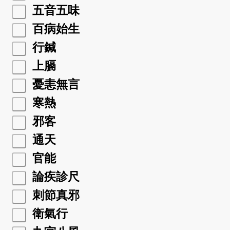
五音五味
百病始生
行鍼
上膈
憂恚無言
寒熱
邪客
通天
官能
論疾診尺
刺節真邪
衛氣行