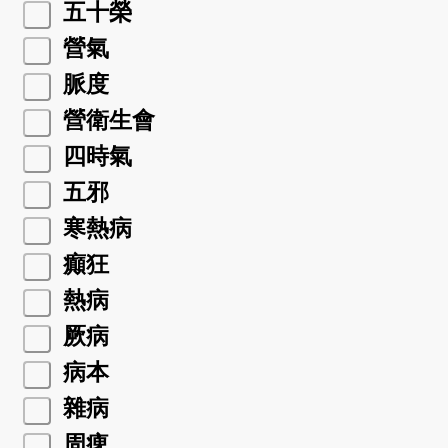
五十榮
營氣
脈度
營衛生會
四時氣
五邪
寒熱病
癲狂
熱病
厥病
病本
雜病
周痺