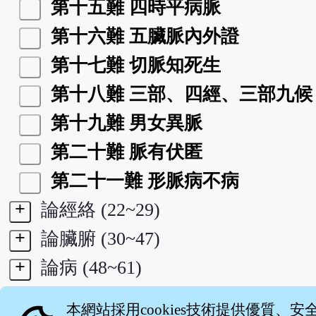
第十五難 四時平病脈
第十六難 五臟脈內外證
第十七難 切脈知死生
第十八難 三部、四經、三部九候
第十九難 男女異脈
第二十難 脈有伏匿
第二十一難 形脈病不病
+
論經絡 (22~29)
+
論臟腑 (30~47)
+
論病 (48~61)
+
論穴道 (62~68)
本網站採用cookies技術提供優質、安