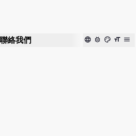
聯絡我們
language
bug_report
color_lens
format_size
menu