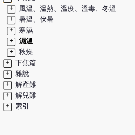
+
風溫、溫熱、溫疫、溫毒、冬溫
+
暑溫、伏暑
+
寒濕
+
濕溫
+
秋燥
+
下焦篇
+
雜說
+
解產難
+
解兒難
+
索引