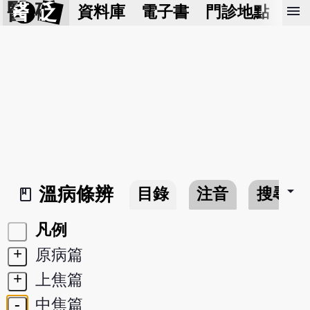
醫 砭
menu
資料庫
電子書
門診地點
預
arrow_drop_down
溫病條辨
目錄
注音
搜尋
book_2
凡例
+
原病篇
+
上焦篇
-
中焦篇