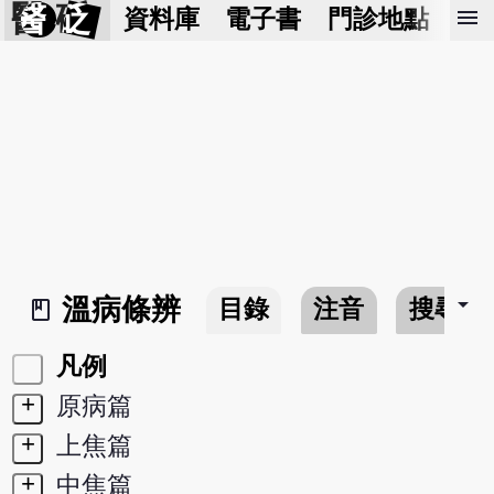
醫 砭
menu
資料庫
電子書
門診地點
預
arrow_drop_down
溫病條辨
目錄
注音
搜尋
book_2
凡例
+
原病篇
+
上焦篇
+
中焦篇