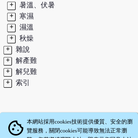
+
暑溫、伏暑
+
寒濕
+
濕溫
+
秋燥
+
雜說
+
解產難
+
解兒難
+
索引
本網站採用cookies技術提供優質、安全的瀏
cookie
覽服務，關閉cookies可能導致無法正常瀏