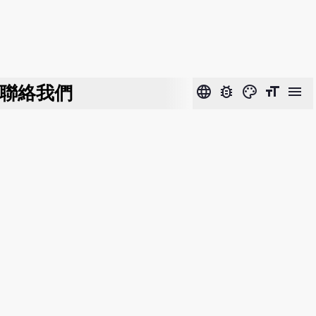
聯絡我們
language
bug_report
color_lens
format_size
menu