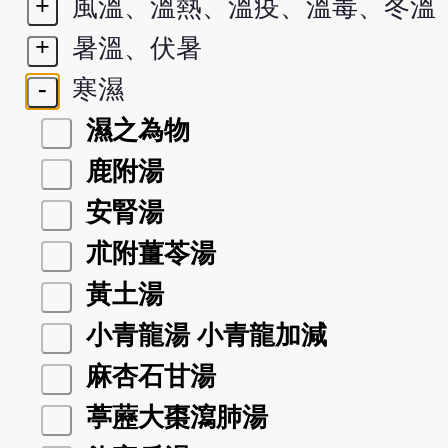
+
風溫、溫熱、溫疫、溫毒、冬溫
+
暑溫、伏暑
-
寒濕
濕之為物
鹿附湯
安腎湯
朮附薑苓湯
黃土湯
小青龍湯 小青龍加減
麻杏石甘湯
葶藶大棗瀉肺湯