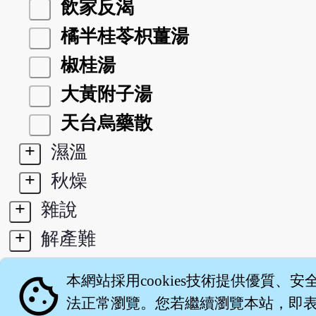
飲家反渴
橘半桂苓枳薑湯
椒桂湯
大黃附子湯
天台烏藥散
+
濕溫
+
秋燥
+
雜說
+
解產難
+
解兒難
cookie
本網站採用cookies技術提供優質、安
+
索引
法正常瀏覽。您若繼續瀏覽本站，即表示