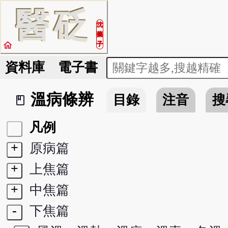
醫
砭
沈
藥
home
子
資料庫
電子書
溫病條辨
目錄
注音
搜
book_2
凡例
+
原病篇
+
上焦篇
+
中焦篇
-
下焦篇