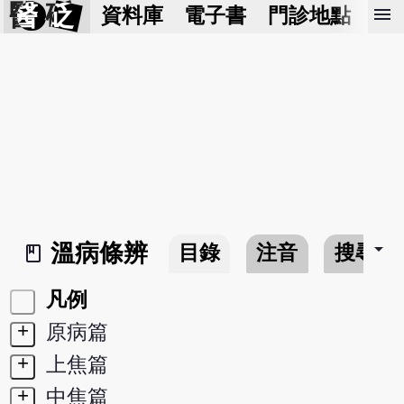
醫 砭
menu
資料庫
電子書
門診地點
預
arrow_drop_down
溫病條辨
目錄
注音
搜尋
book_2
凡例
+
原病篇
+
上焦篇
+
中焦篇