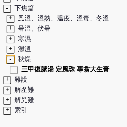
-
下焦篇
+
風溫、溫熱、溫疫、溫毒、冬溫
+
暑溫、伏暑
+
寒濕
+
濕溫
-
秋燥
三甲復脈湯 定風珠 專翕大生膏
+
雜說
+
解產難
+
解兒難
+
索引