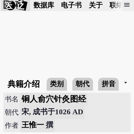
医 砭
menu
数据库
电子书
关于
联络我
arrow_drop_down
典籍介绍
类别
朝代
拼音
铜人俞穴针灸图经
书名
宋, 成书于1026 AD
朝代
王惟一
撰
作者