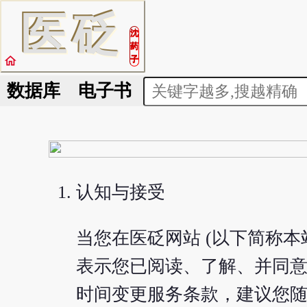
医
砭
沈
药
home
子
数据库
电子书
认知与接受
当您在医砭网站 (以下简称
表示您已阅读、了解、并同
时间变更服务条款，建议您