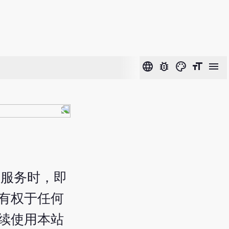
language
bug_report
color_lens
format_size
menu
的服务时，即
有权于任何
续使用本站