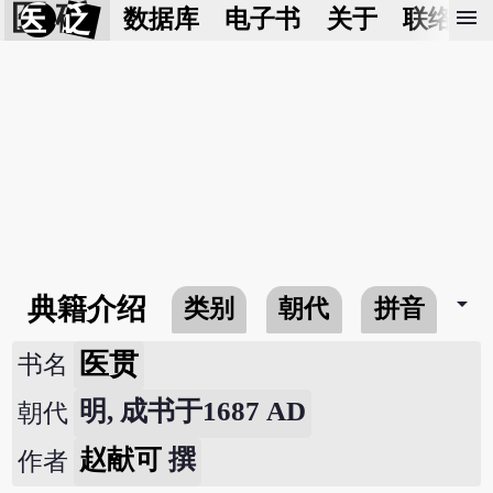
医 砭
menu
数据库
电子书
关于
联络我
arrow_drop_down
典籍介绍
类别
朝代
拼音
医贯
书名
明, 成书于1687 AD
朝代
赵献可
撰
作者